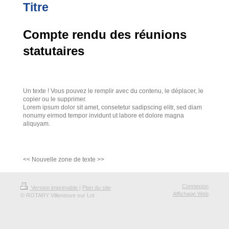
Titre
Compte rendu des réunions
statutaires
Un texte ! Vous pouvez le remplir avec du contenu, le déplacer, le
copier ou le supprimer.
Lorem ipsum dolor sit amet, consetetur sadipscing elitr, sed diam
nonumy eirmod tempor invidunt ut labore et dolore magna
aliquyam.
<< Nouvelle zone de texte >>
Connexion
Version imprimable
|
Plan du site
Affichage Web
© ROTARY Villeneuve sur Lot